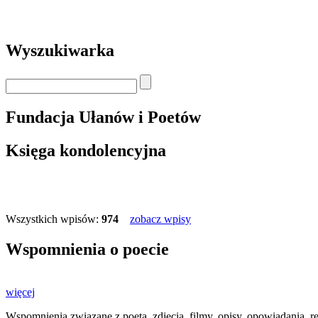
Wyszukiwarka
Fundacja Ułanów i Poetów
Księga kondolencyjna
Wszystkich wpisów:
974
zobacz wpisy
Wspomnienia o poecie
więcej
Wspomnienia związane z poetą, zdjęcia, filmy, opisy, opowiadania, re